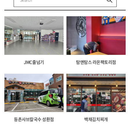
JMC줄넘기
탐앤탐스 라온팩토리점
등촌샤브칼국수 성환점
백채김치찌개