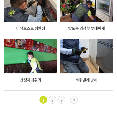
이삭토스트 성환점
밥도둑 의정부 부대찌개
산청자매훠궈
바퀴벌레 방제
1
2
3