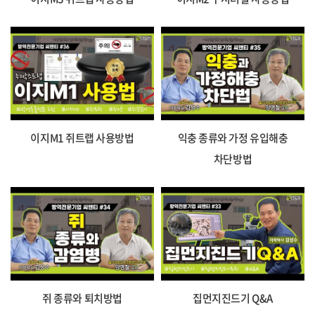
이지M1 쥐트랩 사용방법
익충 종류와 가정 유입해충
차단방법
쥐 종류와 퇴치방법
집먼지진드기 Q&A