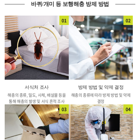
바퀴/개미 등 보행해충 방제 방법
01
02
서식처 조사
방제 방법 및 약제 결정
해충의 종류, 밀도, 사체, 배설물 등을
해충의 종류에 따라 방제 방법 및
약제
통해 해충의 발생 및 서식 흔적 조사
결정
03
04