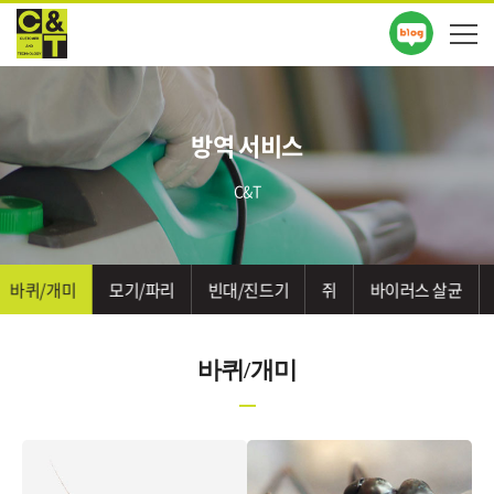
방역 서비스
C&T
바퀴/개미
모기/파리
빈대/진드기
쥐
바이러스 살균
바퀴/개미