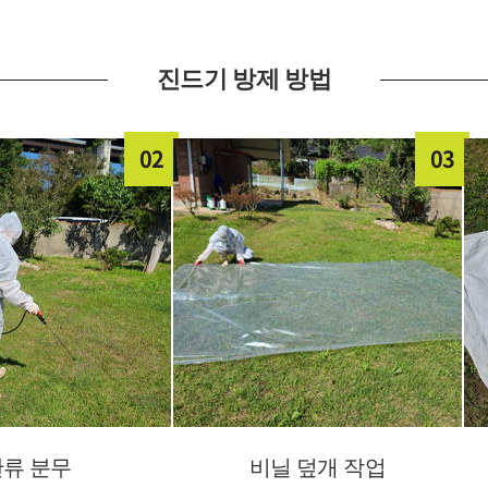
진드기 방제 방법
02
03
류 분무
비닐 덮개 작업