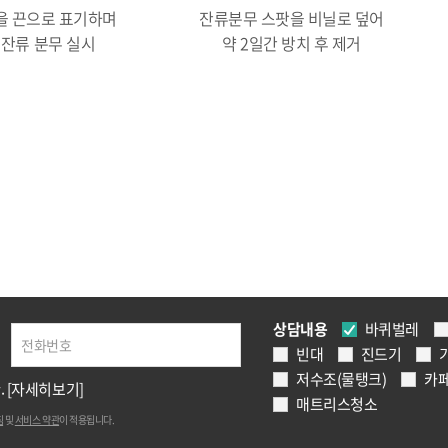
을 끈으로 표기하며
잔류분무 스팟을 비닐로 덮어
 잔류 분무 실시
약 2일간 방치 후 제거
바퀴벌레
상담내용
빈대
진드기
저수조(물탱크)
카
.
[자세히보기]
매트리스청소
침
및
서비스 약관
이 적용됩니다.