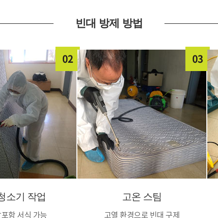
빈대 방제 방법
02
03
청소기 작업
고온 스팀
알포함 서식 가능
고열 환경으로 빈대 구제