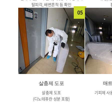
탈피각, 배변흔적 등 확인
05
살충제 도포
매트
살충제 도포
기피제 사
(디노테퓨란 성분 포함)