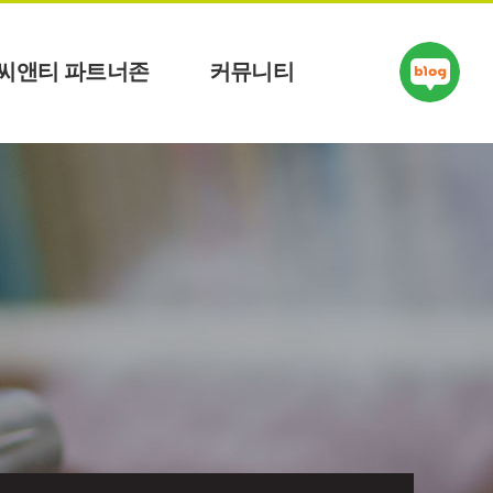
씨앤티 파트너존
커뮤니티