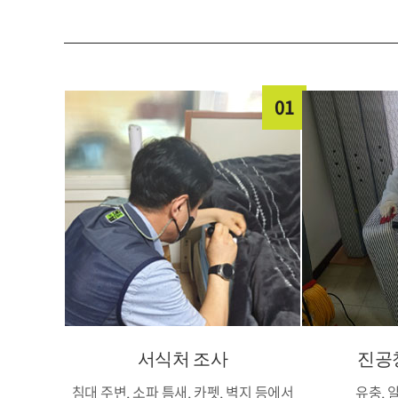
01
서식처 조사
진공
침대 주변, 소파 틈새, 카펫, 벽지 등에서
유충, 