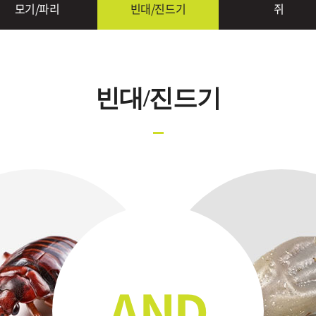
모기/파리
빈대/진드기
쥐
빈대/진드기
AND