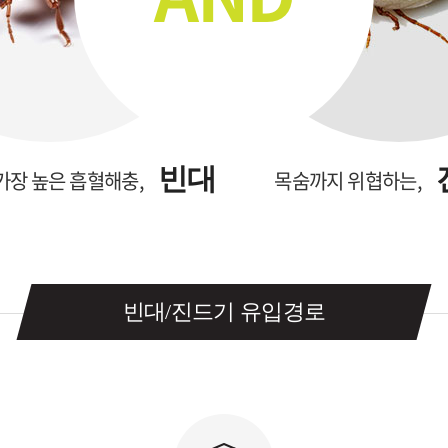
빈대
가장 높은 흡혈해충,
목숨까지 위협하는,
빈대/진드기 유입경로