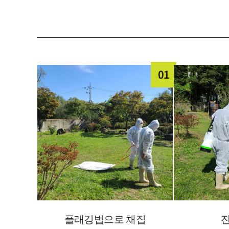
01
플래깅법으로 채집
잔