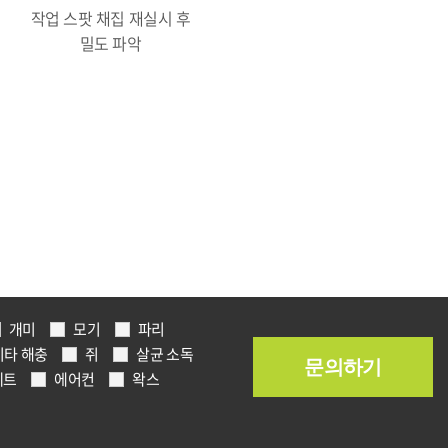
작업 스팟 채집 재실시 후
밀도 파악
개미
모기
파리
기타 해충
쥐
살균 소독
페트
에어컨
왁스