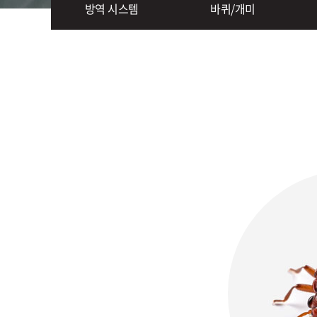
방역 시스템
바퀴/개미