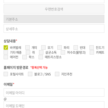
우편번호검색
상담내용
*
바퀴벌레
개미
모기
파리
빈대
진드기
기타 해충
쥐
살균소독
저수조(물탱크)
카페트
에어컨
왁스
매트리스청소
홈페이지 방문경로
*중복선택 가능
포털사이트
블로그 / SNS
지인추천
이메일
*
＠